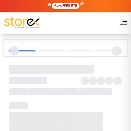
🎉
🔥
৭০% পর্যন্ত ছাড়