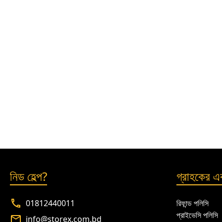
নিড হেল্প?
গ্রাহকের এক
01812440011
রিফান্ড পলিসি
প্রাইভেসি পলিসি
info@storex.com.bd