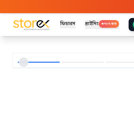
ফিচারস
প্রাইসিং
🔥
৭০% ছাড়