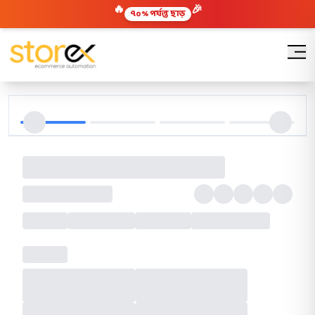
🎉
🔥
৭০% পর্যন্ত ছাড়