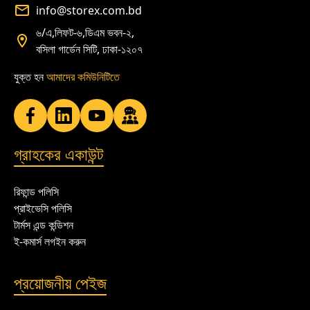
info@storex.com.bd
৬/এ,লিফট-৬,ডিএম ভবন-২,
বসিলা গার্ডেন সিটি, ঢাকা-১২০৭
যুক্ত হন
আমাদের কমিউনিটিতে
গ্রাহকের একাউন্ট
রিফান্ড পলিসি
প্রাইভেসি পলিসি
টার্মস এন্ড কন্ডিশন
ই-কমার্স লগইন করুন
প্রয়োজনীয় পেইজ