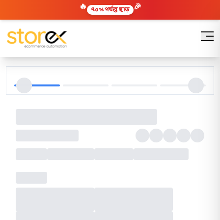
🎉
🔥
৭০% পর্যন্ত ছাড়