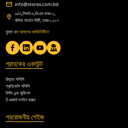
info@storex.com.bd
৬/এ,লিফট-৬,ডিএম ভবন-২,
বসিলা গার্ডেন সিটি, ঢাকা-১২০৭
যুক্ত হন
আমাদের কমিউনিটিতে
গ্রাহকের একাউন্ট
রিফান্ড পলিসি
প্রাইভেসি পলিসি
টার্মস এন্ড কন্ডিশন
ই-কমার্স লগইন করুন
প্রয়োজনীয় পেইজ