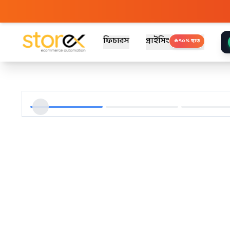
ফিচারস
প্রাইসিং
🔥
৭০% ছাড়