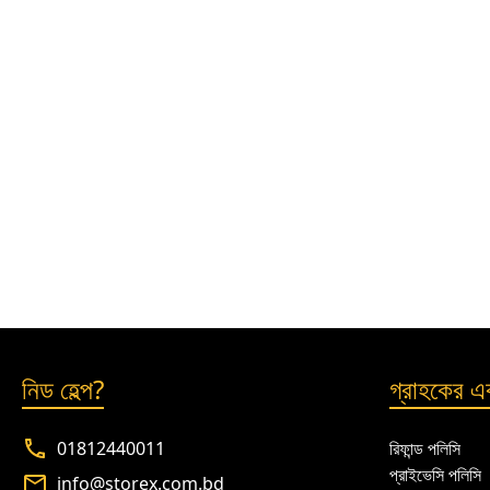
নিড হেল্প?
গ্রাহকের এক
01812440011
রিফান্ড পলিসি
প্রাইভেসি পলিসি
info@storex.com.bd