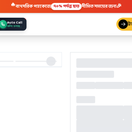
🔥
🎉
বাৎসরিক প্যাকেজে
সীমিত সময়ের জন্য
৭০% পর্যন্ত ছাড়
Auto Call
ট্
কলিং চলছে...