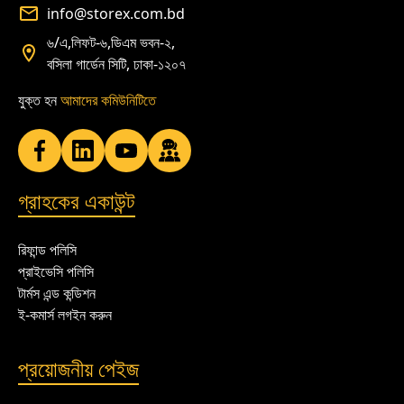
info@storex.com.bd
৬/এ,লিফট-৬,ডিএম ভবন-২,
বসিলা গার্ডেন সিটি, ঢাকা-১২০৭
যুক্ত হন
আমাদের কমিউনিটিতে
গ্রাহকের একাউন্ট
রিফান্ড পলিসি
প্রাইভেসি পলিসি
টার্মস এন্ড কন্ডিশন
ই-কমার্স লগইন করুন
প্রয়োজনীয় পেইজ