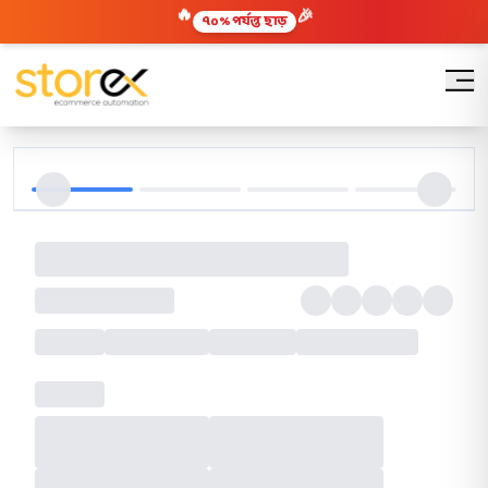
🔥
🎉
৭০% পর্যন্ত ছাড়