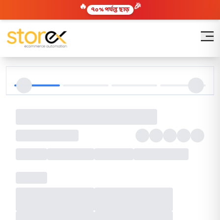
🎉
🔥
৭০% পর্যন্ত ছাড়