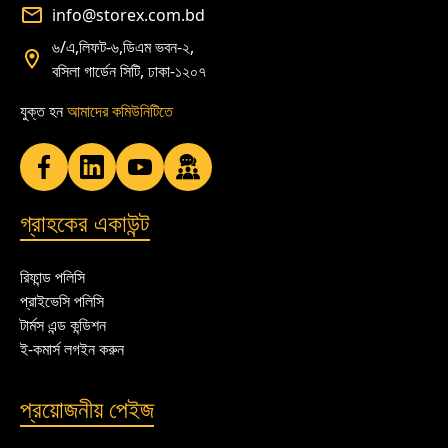
info@storex.com.bd
৬/এ,লিফট-৬,ডিএম ভবন-২,
বসিলা গার্ডেন সিটি, ঢাকা-১২০৭
যুক্ত হন
আমাদের কমিউনিটিতে
গ্রাহকের একাউন্ট
রিফান্ড পলিসি
প্রাইভেসি পলিসি
টার্মস এন্ড কন্ডিশন
ই-কমার্স লগইন করুন
প্রয়োজনীয় পেইজ