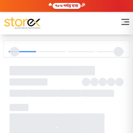
🔥
🎉
৭০% পর্যন্ত ছাড়