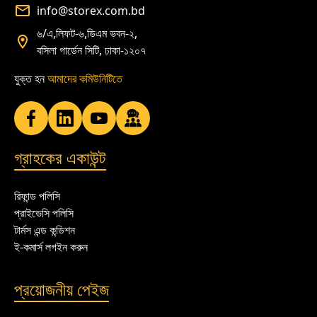
info@storex.com.bd
৬/এ,লিফট-৬,ডিএম ভবন-২,
বসিলা গার্ডেন সিটি, ঢাকা-১২০৭
যুক্ত হন
আমাদের কমিউনিটিতে
গ্রাহকের একাউন্ট
রিফান্ড পলিসি
প্রাইভেসি পলিসি
টার্মস এন্ড কন্ডিশন
ই-কমার্স লগইন করুন
প্রয়োজনীয় পেইজ