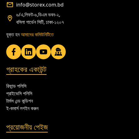
info@storex.com.bd
৬/এ,লিফট-৬,ডিএম ভবন-২,
বসিলা গার্ডেন সিটি, ঢাকা-১২০৭
যুক্ত হন
আমাদের কমিউনিটিতে
গ্রাহকের একাউন্ট
রিফান্ড পলিসি
প্রাইভেসি পলিসি
টার্মস এন্ড কন্ডিশন
ই-কমার্স লগইন করুন
প্রয়োজনীয় পেইজ