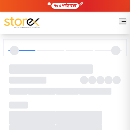
🎉
🔥
৭০% পর্যন্ত ছাড়