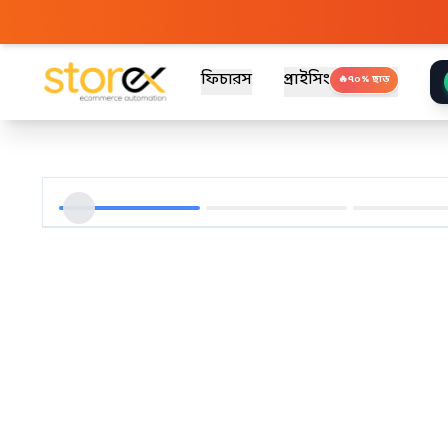
ফিচারস
প্রাইসিং
🔥
৭০% ছাড়