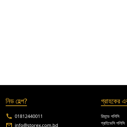
নিড হেল্প?
গ্রাহকের এক
01812440011
রিফান্ড পলিসি
প্রাইভেসি পলিসি
info@storex.com.bd