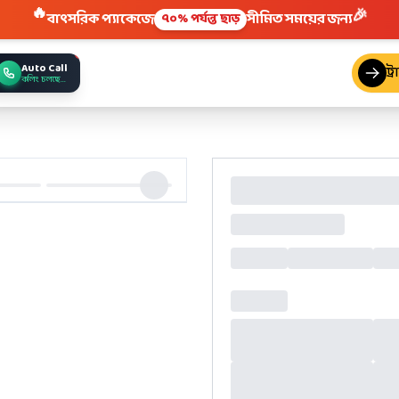
🔥
🎉
বাৎসরিক প্যাকেজে
সীমিত সময়ের জন্য
৭০% পর্যন্ত ছাড়
Auto Call
ট্
কলিং চলছে...