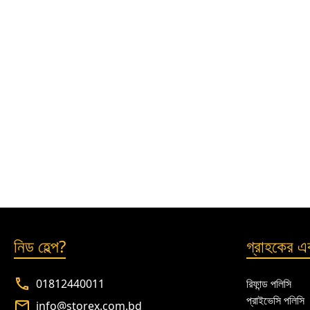
নিড হেল্প?
গ্রাহকের এক
01812440011
রিফান্ড পলিসি
প্রাইভেসি পলিসি
info@storex.com.bd