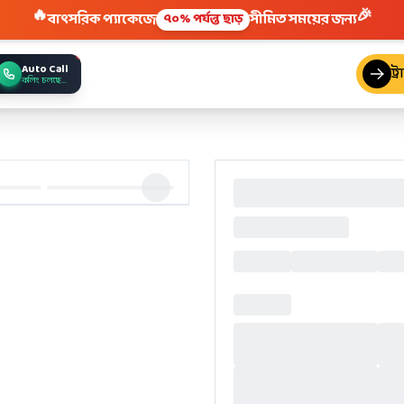
🔥
🎉
বাৎসরিক প্যাকেজে
সীমিত সময়ের জন্য
৭০% পর্যন্ত ছাড়
Auto Call
ট্
কলিং চলছে...