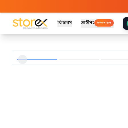
ফিচারস
প্রাইসিং
🔥
৭০% ছাড়