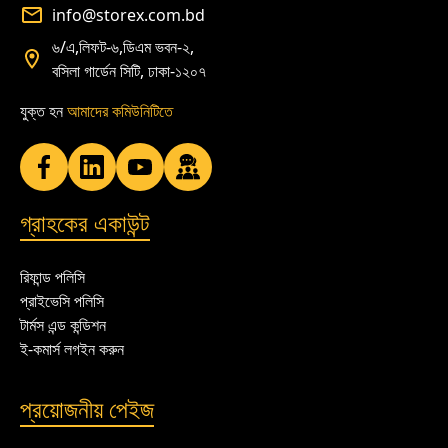
info@storex.com.bd
৬/এ,লিফট-৬,ডিএম ভবন-২,
বসিলা গার্ডেন সিটি, ঢাকা-১২০৭
যুক্ত হন
আমাদের কমিউনিটিতে
গ্রাহকের একাউন্ট
রিফান্ড পলিসি
প্রাইভেসি পলিসি
টার্মস এন্ড কন্ডিশন
ই-কমার্স লগইন করুন
প্রয়োজনীয় পেইজ