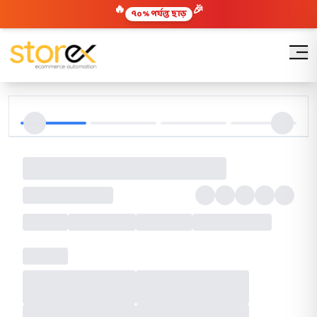
🔥
🎉
৭০% পর্যন্ত ছাড়