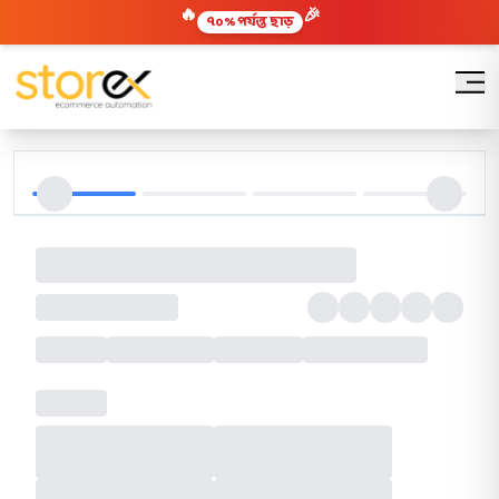
🔥
🎉
৭০% পর্যন্ত ছাড়