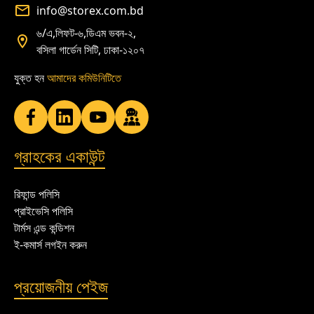
info@storex.com.bd
৬/এ,লিফট-৬,ডিএম ভবন-২,
বসিলা গার্ডেন সিটি, ঢাকা-১২০৭
যুক্ত হন
আমাদের কমিউনিটিতে
গ্রাহকের একাউন্ট
রিফান্ড পলিসি
প্রাইভেসি পলিসি
টার্মস এন্ড কন্ডিশন
ই-কমার্স লগইন করুন
প্রয়োজনীয় পেইজ