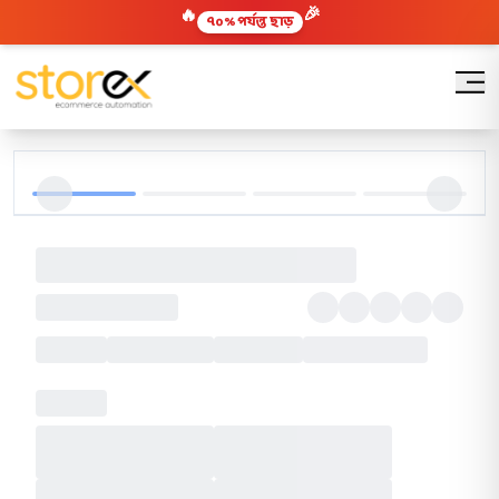
🎉
🔥
৭০% পর্যন্ত ছাড়