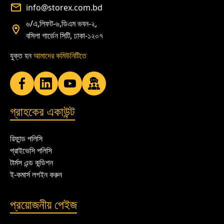
info@storex.com.bd
৬/এ,লিফট-৬,ডিএম ভবন-২,
বসিলা গার্ডেন সিটি, ঢাকা-১২০৭
যুক্ত হন
আমাদের কমিউনিটিতে
গ্রাহকের একাউন্ট
রিফান্ড পলিসি
প্রাইভেসি পলিসি
টার্মস এন্ড কন্ডিশন
ই-কমার্স লগইন করুন
প্রয়োজনীয় পেইজ